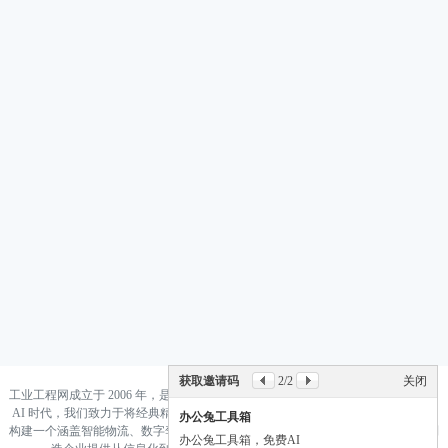
获取邀请码
2
/2
关闭
工业工程网成立于 2006 年，是国内领先的工业工程与智能制造知识集成平台。 在
AI 时代，我们致力于将经典精益生产（Lean）与前沿人工智能（AI）深度融合，
办公兔工具箱
构建一个涵盖智能物流、数字孪生、数据驱动决策的“新工业工程”生态系统，为制
办公兔工具箱，免费AI