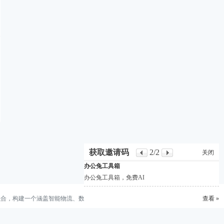
获取邀请码
2
/2
关闭
办公兔工具箱
办公兔工具箱，免费AI
深度融合，构建一个涵盖智能物流、数字孪生、数据驱动决策的“新工业工程”生
查看 »
©
Discuz Team.
Powered by
Discuz!
(chinaie.net,粤ICP备16027776号-2)