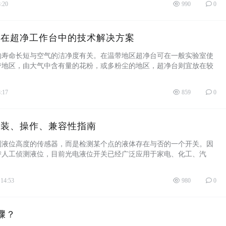
8:20
990
0
器在超净工作台中的技术解决方案
的寿命长短与空气的洁净度有关。在温带地区超净台可在一般实验室使
带地区，由大气中含有量的花粉，或多粉尘的地区，超净台则宜放在较
任何情下不应 ...
8:17
859
0
安装、操作、兼容性指南
测液位高度的传感器，而是检测某个点的液体存在与否的一个开关。因
替人工侦测液位，目前光电液位开关已经广泛应用于家电、化工、汽
们对光电液位开 ...
 14:53
980
0
骤？