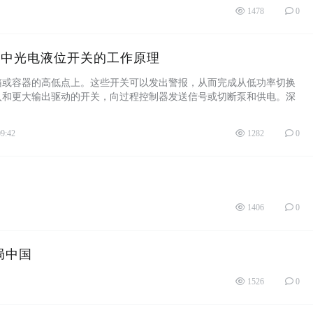
1478
0
测中光电液位开关的工作原理
箱或容器的高低点上。这些开关可以发出警报，从而完成从低功率切换
入和更大输出驱动的开关，向过程控制器发送信号或切断泵和供电。深
点光电液位开 ...
09:42
1282
0
1406
0
局中国
1526
0