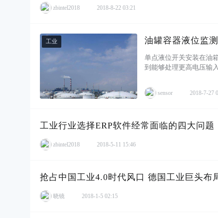
zbintel2018
2018-8-22 03:21
油罐容器液位监
工业
单点液位开关安装在油
到能够处理更高电压输
圳工采网提供SST全线的单
sensor
2018-7-27 
工业行业选择ERP软件经常面临的四大问题
zbintel2018
2018-5-11 15:46
抢占中国工业4.0时代风口 德国工业巨头布
晓镜
2018-1-5 02:15