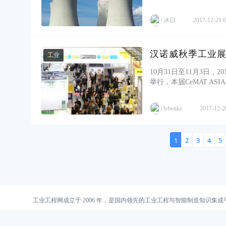
补贴也或将面临取消。此前
冰日
2017-12-21 0
汉诺威秋季工业展
工业
10月31日至11月3日
举行，本届CeMAT A
向高潮，“中国智造”一度成
lvbenke
2017-12-2
1
2
3
4
5
工业工程网成立于 2006 年，是国内领先的工业工程与智能制造知识集成