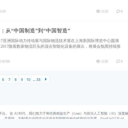
更传出 ...
1:01
1116
0
：从“中国制造”到“中国智造”
，2017亚洲国际动力传动展与国际物流技术展在上海新国际博览中心圆满
SIA 2017随着数家物流巨头的顶尖智能化设备的展出，将展会氛围持续推
为亚洲乃至世 ...
0 03:00
1156
0
6
7
8
9
10
... 33
下一
平台。 在 AI 时代，我们致力于将经典精益生产（Lean）与前沿人工智能（AI）
态系统，为制造企业提供从信息化到智能化的全链路知识支撑。Email:ie@126.gd