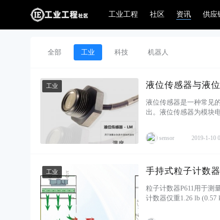
工业工程
社区
资讯
供应
全部
工业
科技
机器人
液位传感器与液
工业
液位传感器是一种常见
出。液位传感器为模块
电路和内保护电路，可使输
sensor
2019-1-10 
手持式粒子计数
工业
粒子计数器P611用于测量流速
计数器仅重1.26 lb (
道的数据，也可显示温度和