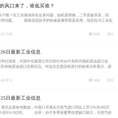
B的风口来了，谁低买谁？
户难？在工业领域存在众多问题，如机器维修，二手设备买卖，回
后等问题。 随着信息技术的快速发展和普及应用，信息化与工业化
不断引领人 ...
-27 17:45
1230
0
12月26日最新工业信息
社报道，中国中化集团公司日前针对从中东到中国的原油进口业
单区块链原油进口交易试点。对这次交易流程进行的效果分析显示，该
字提单和 ...
-26 01:11
1439
0
12月25日最新工业信息
总署发布数据，中国11月液化天然气进口同比上升53%至406万
8.4%至854.8亿吨。 点评：由于冬季采暖季供需缺口较大，天然气价
11月 ...