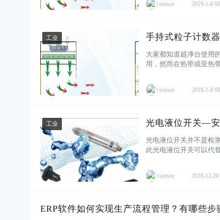
sensor
2019-1-8 0
手持式粒子计数
工业
大家都知道超净台使用
用，然而在热带或亚热
好的有双道门的室内使用。
sensor
2019-1-8 0
光电液位开关—
工业
光电液位开关并不是检
此光电液位开关可以代
车、医疗等行业。但由于我
sensor
2018-12-20
ERP软件如何实现生产流程管理？有哪些步