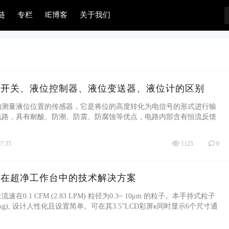
链
专栏
IE博客
关于我们
位开关、液位控制器、液位变送器、液位计的区别
的测量液位位置的传感器，它是将位的高度转化为电信号的形式进行输
电路，具有耐酸、防潮、防震、防腐蚀等优点，电路内部含有恒流反馈
出最大电流不 ...
07:35
1125
0
器在超净工作台中的技术解决方案
在0.1 CFM (2.83 LPM) 粒径为0.3~ 10μm 的粒子。本手持式粒子
0.57 kg), 设计人性化且设置简单。可在其3.5”LCD彩屏к同时显示6个尺寸通
相对 ...