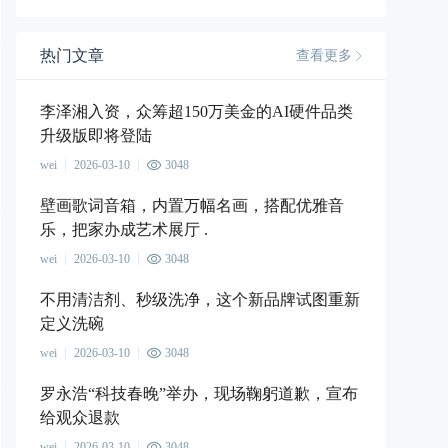
热门文章
查看更多
李泽湘入资，众筹超150万美金的AI硬件品类
升级版即将登陆
wei
2026-03-10
3048
壁画歌词音箱，内置万幅名画，搭配优雅音
乐，把家办成艺术展厅 .
wei
2026-03-10
3048
不用清洁剂、秒级洗净，这个新品牌试图重新
定义洗碗
wei
2026-03-10
3048
罗永浩“科技春晚”举办，现场鞠躬道歉，宣布
给观众退款
wei
2026-03-10
3048