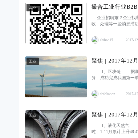
撮合工业行业B2
工业
企业招聘难？企业找客
收，处理等一些消息滞
融合（以下简称两化融合）
shihao151
2017-12
聚焦 | 2017年
工业
1、区块链 据新华
务，成功完成我国第一
技术应用的两大支撑——数
defoliation
2017-12
聚焦 | 2017年
工业
1、液化天然气 海关
吨；1-11月累计上升4
格上涨。而海关数据也显示出