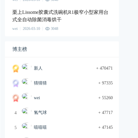
栗上Lissome胶囊式洗碗机R1极窄小型家用台
式全自动除菌消毒烘干
wei
2026-03-10
3048
博主榜
新人
+ 470471
猜猜猜
+ 97335
wei
+ 55260
氢气球
+ 47717
4
嘻嘻嘻
+ 47145
5