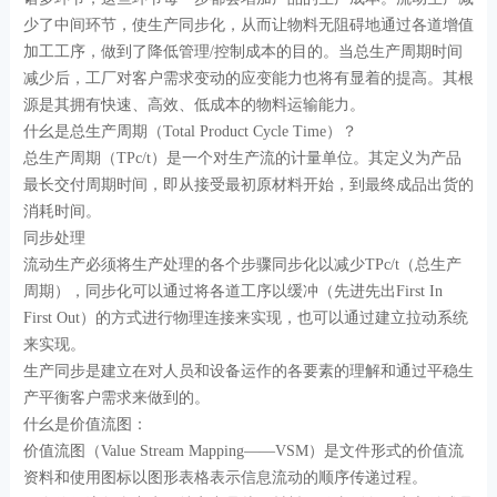
少了中间环节，使生产同步化，从而让物料无阻碍地通过各道增值
加工工序，做到了降低管理/控制成本的目的。当总生产周期时间
减少后，工厂对客户需求变动的应变能力也将有显着的提高。其根
源是其拥有快速、高效、低成本的物料运输能力。
什幺是总生产周期（Total Product Cycle Time）？
总生产周期（TPc/t）是一个对生产流的计量单位。其定义为产品
最长交付周期时间，即从接受最初原材料开始，到最终成品出货的
消耗时间。
同步处理
流动生产必须将生产处理的各个步骤同步化以减少TPc/t（总生产
周期），同步化可以通过将各道工序以缓冲（先进先出First In
First Out）的方式进行物理连接来实现，也可以通过建立拉动系统
来实现。
生产同步是建立在对人员和设备运作的各要素的理解和通过平稳生
产平衡客户需求来做到的。
什幺是价值流图：
价值流图（Value Stream Mapping——VSM）是文件形式的价值流
资料和使用图标以图形表格表示信息流动的顺序传递过程。