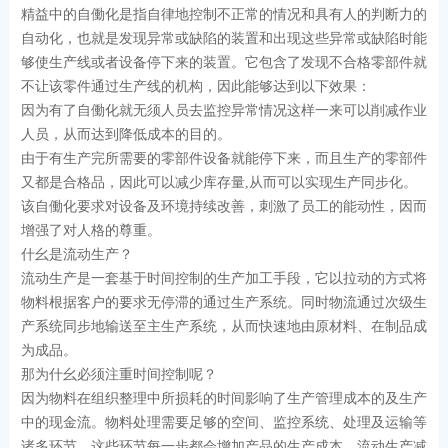
精益中的自働化是指自律地控制不正常的情况和具有人的判断力的
自动化，也就是发现异常或缺陷的装置和出现这些异常或缺陷时能
够使生产线或者设备停下来的装置。它包含了发现不合格零部件就
不让该零件通过生产线的机构，因此能够达到以下效果：
因为有了自働化就无须人员去监控异常情况这样一来可以削减作业
人员，从而达到降低成本的目的。
由于有生产完所需要的零部件设备就能停下来，而且生产的零部件
又都是合格品，因此可以减少库存量,从而可以实现生产同步化。
该自働化要求对设备及环境持续改善，刺激了员工的能动性，因而
增强了对人格的尊重。
什幺是流动生产？
流动生产是一套基于时间控制的生产加工手段，它以拉动的方式将
物料根据客户的要求无停滞的通过生产系统。同时物流通过次级生
产系统同步地输送至主生产系统，从而快速地由原材料、在制品成
为成品。
那为什幺必须注重时间控制呢？
因为物料在组织整理中所损耗的时间影响了生产管理成本的及生产
中的现金流。物料处理需要足够的空间、监控系统、处理及运输等
诸多环节，这些环节每一步都会增加产品的生产成本。流动生产减