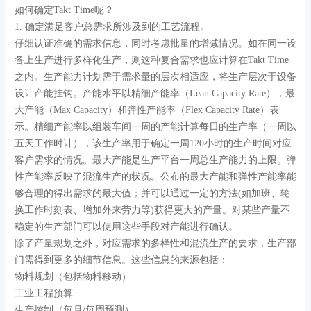
如何确定Takt Time呢？
1. 确定满足客户总需求所涉及到的工艺流程。
仔细认证准确的需求信息，同时考虑批量的增减情况。如在同一设
备上生产进行多样化生产，则这种复合需求也应计算在Takt Time
之内。生产能力计划需于需求量的层次相适应，将生产层次于设备
设计产能挂钩。产能水平以精细产能率（Lean Capacity Rate），最
大产能（Max Capacity）和弹性产能率（Flex Capacity Rate）表
示。精细产能率以组装车间一周的产能计算每日的生产率（一周以
五天工作时计），该生产率用于确定一周120小时的生产时间对应
客户需求的情况。最大产能是生产平台一周总生产能力的上限。弹
性产能率反映了混流生产的状况。公布的最大产能和弹性产能率能
够合理的得出需求的最大值；并可以通过一定的方法(如加班、轮
换工作时刻表、增加外来劳力等)获得更大的产量。对某些产量不
稳定的生产部门可以使用这些手段对产能进行确认。
除了产量规划之外，对应需求的多样性和混流生产的要求，生产部
门需得到更多的细节信息。这些信息的来源包括：
物料规划（包括物料移动）
工业工程预算
生产控制（每月/每周预测）