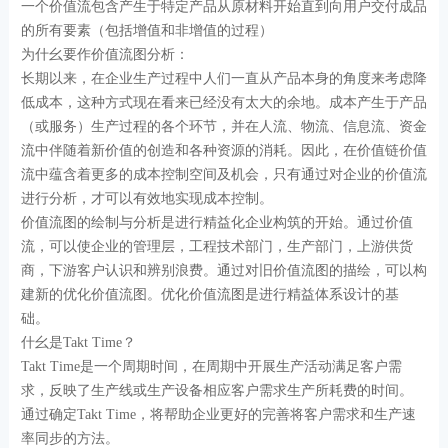
一个价值流包含产生于特定产品从原材料开始直到向用户交付成品
的所有要素（包括增值和非增值的过程）
为什幺要作价值流图分析：
长期以来，在企业生产过程中人们一直从产品本身的角度来考虑降
低成本，这种方式现在看来已经没有太大的余地。成本产生于产品
（或服务）生产过程的各个环节，并在人流、物流、信息流、资金
流中伴随着新价值的创造和各种资源的消耗。因此，在价值链价值
流中蕴含着更多的成本控制空间及机会，只有通过对企业的价值流
进行分析，才可以有效地实现成本控制。
价值流图的绘制与分析是进行精益化企业构筑的开始。通过价值
流，可以使企业的管理层，工程技术部门，生产部门，上游供货
商，下游客户认识和辨别浪费。通过对旧价值流图的描绘，可以构
建新的优化价值流图。优化价值流图是进行精益体系设计的基
础。
什幺是Takt Time？
Takt Time是一个周期时间，在周期中开展生产活动满足客户需
求，反映了生产线或生产设备相应客户需求生产所耗费的时间。
通过确定Takt Time，将帮助企业更好的完善将客户需求和生产速
率同步的方法。